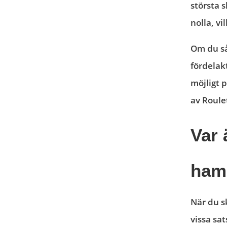
största 
nolla, vi
Om du så
fördelakt
möjligt p
av Roule
Var 
ham
När du s
vissa sa