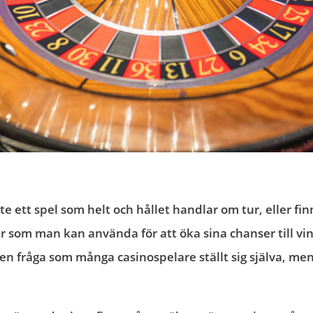
te ett spel som helt och hållet handlar om tur, eller fin
er som man kan använda för att öka sina chanser till vin
 en fråga som många casinospelare ställt sig själva, me