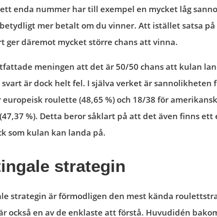
 ett enda nummer har till exempel en mycket låg sanno
betydligt mer betalt om du vinner. Att istället satsa på 
art ger däremot mycket större chans att vinna.
tfattade meningen att det är 50/50 chans att kulan la
r svart är dock helt fel. I själva verket är sannolikheten 
r europeisk roulette (48,65 %) och 18/38 för amerikans
(47,37 %). Detta beror såklart på att det även finns ett 
ck som kulan kan landa på.
ingale strategin
le strategin är förmodligen den mest kända roulettstr
är också en av de enklaste att förstå. Huvudidén bako