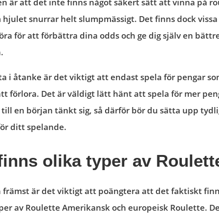
 är att det inte finns något säkert sätt att vinna på ro
 hjulet snurrar helt slumpmässigt. Det finns dock vissa
öra för att förbättra dina odds och ge dig själv en bättr
.
a i åtanke är det viktigt att endast spela för pengar 
tt förlora. Det är väldigt lätt hänt att spela för mer pe
ill en början tänkt sig, så därför bör du sätta upp tydl
för ditt spelande.
finns olika typer av Roulett
 främst är det viktigt att poängtera att det faktiskt fin
er av Roulette Amerikansk och europeisk Roulette. D