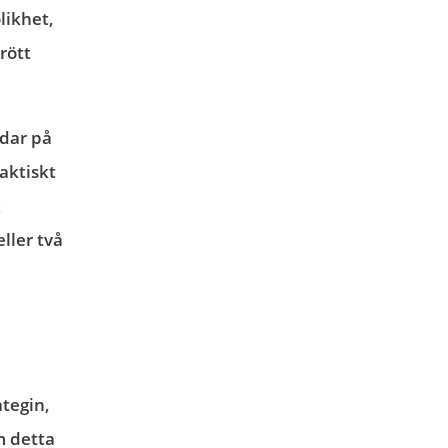
likhet,
rött
ndar på
faktiskt
k
eller två
ategin,
m detta