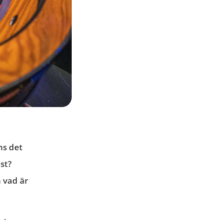
ns det
st?
n vad är