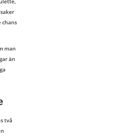
ulette,
 saker
e chans
som man
ngar än
iga
e
ns två
en