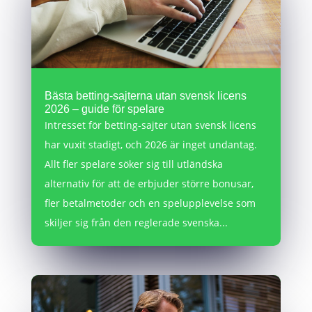
Bästa betting-sajterna utan svensk licens
2026 – guide för spelare
Intresset för betting-sajter utan svensk licens
har vuxit stadigt, och 2026 är inget undantag.
Allt fler spelare söker sig till utländska
alternativ för att de erbjuder större bonusar,
fler betalmetoder och en spelupplevelse som
skiljer sig från den reglerade svenska...