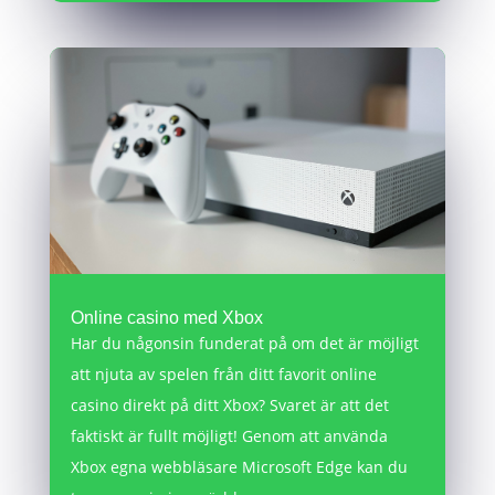
Online casino med Xbox
Har du någonsin funderat på om det är möjligt
att njuta av spelen från ditt favorit online
casino direkt på ditt Xbox? Svaret är att det
faktiskt är fullt möjligt! Genom att använda
Xbox egna webbläsare Microsoft Edge kan du