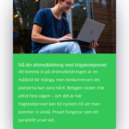
Nå din drömutbildning med högskoleprovet
Att komma in på drömutbildningen är en
målbild för många, men konkurrensen om
platserna kan vara hård. Betygen räcker inte
alltid hela vägen – och det är här
högskoleprovet kan bli nyckeln till att man
kommer in ändå. Provet fungerar som ett
parallellt urval vid...