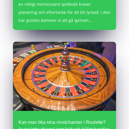
en riktigt minnesvärd spelkväll kräver
planering och eftertanke för att bli lyckad. I den
här guiden kommer vi att gå igenom...
Kan man öka sina vinstchanser i Roulette?
Är roulette ett spel som helt och hållet handlar