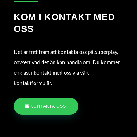
KOM I KONTAKT MED
OSS
Det är fritt fram att kontakta oss på Superplay,
oavsett vad det än kan handla om. Du kommer
enklast i kontakt med oss via vårt
kontaktformulär.
KONTAKTA OSS