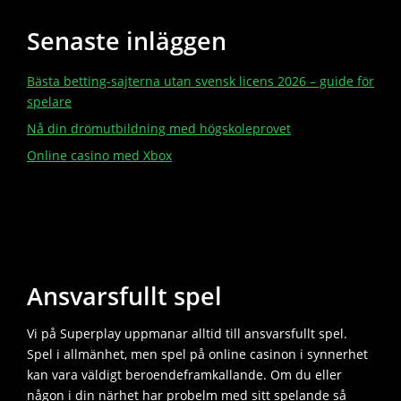
Senaste inläggen
Bästa betting-sajterna utan svensk licens 2026 – guide för
spelare
Nå din drömutbildning med högskoleprovet
Online casino med Xbox
Ansvarsfullt spel
Vi på Superplay uppmanar alltid till ansvarsfullt spel.
Spel i allmänhet, men spel på online casinon i synnerhet
kan vara väldigt beroendeframkallande. Om du eller
någon i din närhet har probelm med sitt spelande så