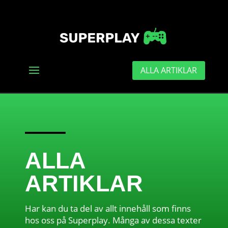
ALLA ARTIKLAR
ALLA
ARTIKLAR
Har kan du ta del av allt innehåll som finns
hos oss på Superplay. Många av dessa texter