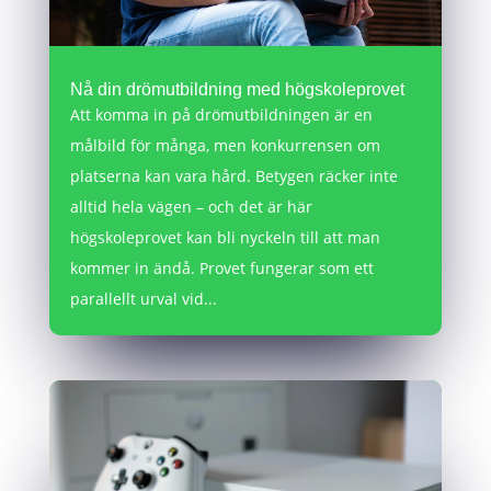
Nå din drömutbildning med högskoleprovet
Att komma in på drömutbildningen är en
målbild för många, men konkurrensen om
platserna kan vara hård. Betygen räcker inte
alltid hela vägen – och det är här
högskoleprovet kan bli nyckeln till att man
kommer in ändå. Provet fungerar som ett
parallellt urval vid...