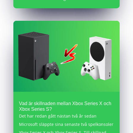
Vad är skillnaden mellan Xbox Series X och
Xbox Series S?
Det har redan gått nästan två år sedan
Microsoft släppte sina senaste två spelkonsoler
Xbox Series X och Xbox Series S. Till skillnad