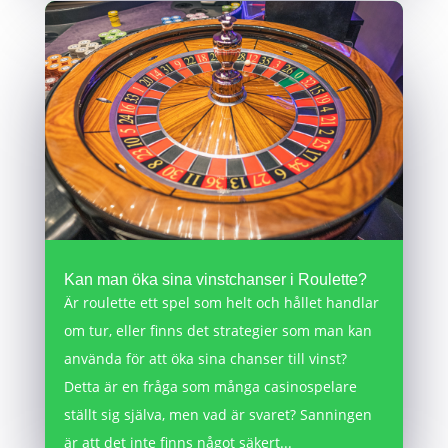
Kan man öka sina vinstchanser i Roulette?
Är roulette ett spel som helt och hållet handlar
om tur, eller finns det strategier som man kan
använda för att öka sina chanser till vinst?
Detta är en fråga som många casinospelare
ställt sig själva, men vad är svaret? Sanningen
är att det inte finns något säkert...