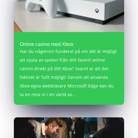
Online casino med Xbox
Har du någonsin funderat på om det är möjligt
att njuta av spelen från ditt favorit online
casino direkt på ditt Xbox? Svaret är att det
faktiskt är fullt möjligt! Genom att använda
Xbox egna webbläsare Microsoft Edge kan du
ta en resa in i en värld av...