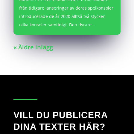
från tidigare lanseringar av deras spelkonsoler
introducerade de år 2020 alltså två stycken
olika konsoler samtidigt. Den dyrare...
« Äldre inlägg
VILL DU PUBLICERA
DINA TEXTER HÄR?